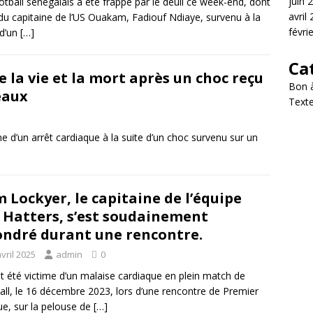
juin 
otball sénégalais a été frappé par le deuil ce week-end, dont
avril
 du capitaine de l’US Ouakam, Fadiouf Ndiaye, survenu à la
févri
 d’un
[…]
Ca
 la vie et la mort après un choc reçu
Bon à
eaux
Texte
me d’un arrêt cardiaque à la suite d’un choc survenu sur un
 Lockyer, le capitaine de l’équipe
 Hatters, s’est soudainement
ondré durant une rencontre.
vril 2025
admin
0
ait été victime d’un malaise cardiaque en plein match de
all, le 16 décembre 2023, lors d’une rencontre de Premier
e, sur la pelouse de
[…]