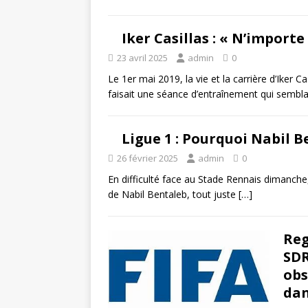
Iker Casillas : « N’importe
23 avril 2025
admin
0
Le 1er mai 2019, la vie et la carrière d’Iker 
faisait une séance d’entraînement qui sembla
Ligue 1 : Pourquoi Nabil B
26 février 2025
admin
0
En difficulté face au Stade Rennais dimanche, 
de Nabil Bentaleb, tout juste
[…]
Reg
SDR
obs
dan