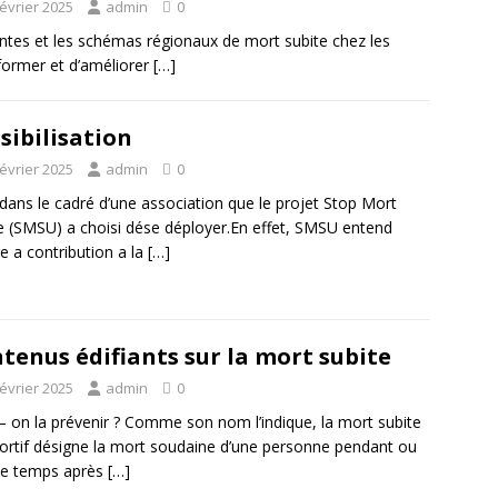
février 2025
admin
0
centes et les schémas régionaux de mort subite chez les
nformer et d’améliorer
[…]
sibilisation
février 2025
admin
0
 dans le cadré d’une association que le projet Stop Mort
e (SMSU) a choisi dése déployer.En effet, SMSU entend
e a contribution a la
[…]
tenus édifiants sur la mort subite
février 2025
admin
0
– on la prévenir ? Comme son nom l’indique, la mort subite
ortif désigne la mort soudaine d’une personne pendant ou
de temps après
[…]