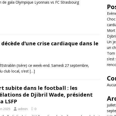
 de gala Olympique Lyonnais vs FC Strasbourg
Po
Evèn
Choc 
cardi
Mort 
Djibr
Un je
 décède d’une crise cardiaque dans le
un ch
Tom L
s’est
renco
d’Estrablin (Isère) ce week-end. Samedi 27 septembre,
u club local, s’est
[…]
Co
Aucun
t subite dans le football : les
élations de Djibril Wade, président
Ar
la LSFP
juille
in 2025
admin
0
sept