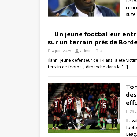
Le fo
celui
suite
Un jeune footballeur entre
sur un terrain près de Bord
4 juin 2025
admin
0
Ilann, jeune défenseur de 14 ans, a été victi
terrain de football, dimanche dans la
[…]
Tom
des
eff
23 a
Il av
footb
Leagu