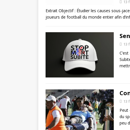
13 
Extrait Objectif : Étudier les causes sous-ja
joueurs de football du monde entier afin d’i
Sen
13 
C’est
Subit
mettr
Con
13 
Peut 
du sp
peu 