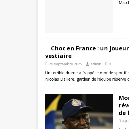
Match
Choc en France : un joueur
vestiaire
29 septembre 2025
admin
0
Un terrible drame a frappé le monde sportif 
Nicolas Dalliere, gardien de l’équipe réserve d
Mor
rév
de 
4 ju