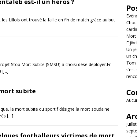
entaleb est-il un héros ?
Po
Evèn
les Lillois ont trouvé la faille en fin de match grâce au but
Choc 
cardi
Mort 
Djibr
Un je
un ch
Tom L
 projet Stop Mort Subite (SMSU) a choisi dése déployer.En
s’est
la
[…]
renco
 mort subite
Co
Aucun
que, la mort subite du sportif désigne la mort soudaine
Ar
près
[…]
juille
sept
lques footballeurs victimes de mort