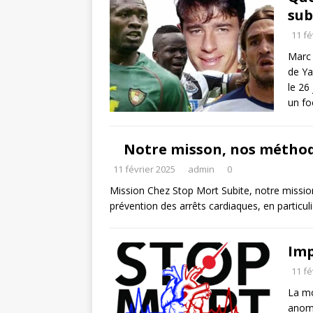
sub
11 fé
Marc 
de Ya
le 26
un fo
Notre misson, nos méthod
11 février 2025
admin
0
Mission Chez Stop Mort Subite, notre missio
prévention des arrêts cardiaques, en particul
Im
11 fé
La mo
anoma