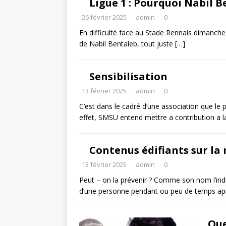
Ligue 1 : Pourquoi Nabil B
26 février 2025
admin
0
En difficulté face au Stade Rennais dimanche, 
de Nabil Bentaleb, tout juste
[…]
Sensibilisation
13 février 2025
admin
0
C’est dans le cadré d’une association que le
effet, SMSU entend mettre a contribution a 
Contenus édifiants sur la
13 février 2025
admin
0
Peut – on la prévenir ? Comme son nom l’indi
d’une personne pendant ou peu de temps a
Que