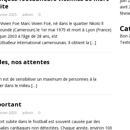
juin 
ite
avril
févri
vrier 2025
admin
0
Vivien Foe Marc-Vivien Foé, né dans le quartier Nkolo ll
Ca
oundé (Cameroun) le 1er mai 1975 et mort à Lyon (France)
Bon à
 juin 2003 à l’âge de 28 ans, est
Texte
otballeur international camerounais. Il obtient la
[…]
es, nos attentes
n est de sensibiliser un maximum de personnes à la
ier dans le milieu
[…]
portant
vrier 2025
admin
0
rt subite dans le football est souvent causée par des
lies cardiaques non détectées. Chaque année, environ 100