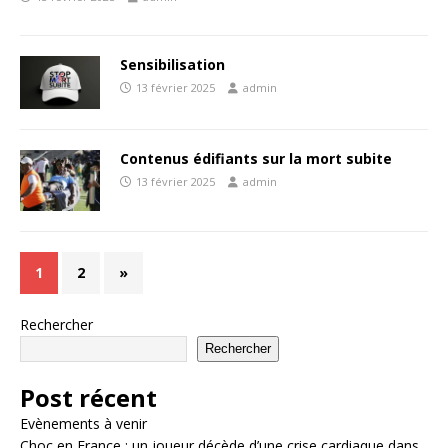
Sensibilisation
13 février 2025
admin
Contenus édifiants sur la mort subite
13 février 2025
admin
1
2
»
Rechercher
Rechercher
Post récent
Evènements à venir
Choc en France : un joueur décède d’une crise cardiaque dans