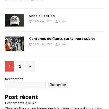
Sensibilisation
13 février 2025
admin
Contenus édifiants sur la mort subite
13 février 2025
admin
1
2
»
Rechercher
Rechercher
Post récent
Evènements à venir
Choc en France : un joueur décède d’une crise cardiaque dans